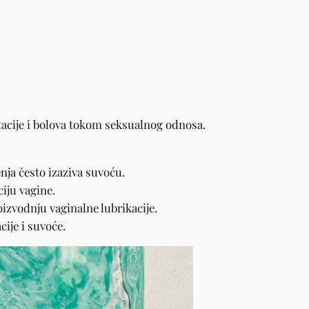
itacije i bolova tokom seksualnog odnosa.
ja često izaziva suvoću.
iju vagine.
izvodnju vaginalne lubrikacije.
cije i suvoće.