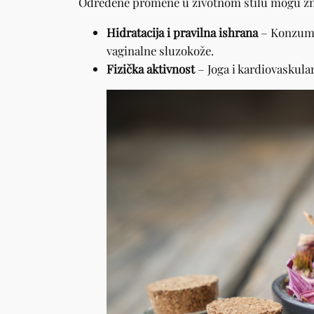
Određene promene u životnom stilu mogu znač
Hidratacija i pravilna ishrana
– Konzumac
vaginalne sluzokože.
Fizička aktivnost
– Joga i kardiovaskular