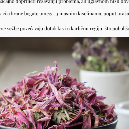
ajno doprineti rešavanju problema, ali uglavnom nisu dovol
ija hrane bogate omega-3 masnim kiselinama, poput orašast
ne vežbe povećavaju dotok krvi u karličnu regiju, što poboljša