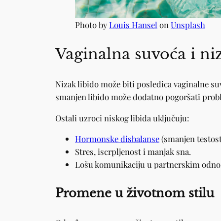
Photo by
Louis Hansel
on
Unsplash
Vaginalna suvoća i ni
Nizak libido može biti posledica vaginalne su
smanjen libido može dodatno pogoršati proble
Ostali uzroci niskog libida uključuju:
Hormonske disbalanse
(smanjen testost
Stres, iscrpljenost i manjak sna.
Lošu komunikaciju u partnerskim odno
Promene u životnom stilu