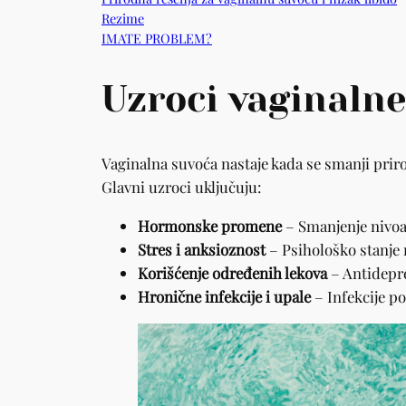
Rezime
IMATE PROBLEM?
Uzroci vaginalne
Vaginalna suvoća nastaje kada se smanji priro
Glavni uzroci uključuju:
Hormonske promene
– Smanjenje nivoa
Stres i anksioznost
– Psihološko stanje 
Korišćenje određenih lekova
– Antidepre
Hronične infekcije i upale
– Infekcije po