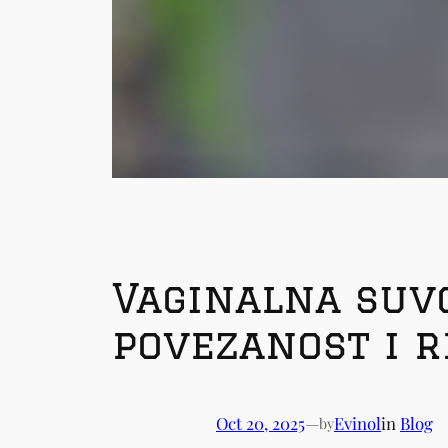
Vaginalna suvoć
povezanost i 
Oct 20, 2025
—
Evinol
in
Blog
by