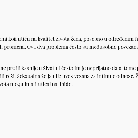
lemi koji utiču na kvalitet života žena, posebno u određenim
h promena. Ova dva problema često su međusobno povezana i
e pre ili kasnije u životu i često im je neprijatno da o tome
li reši. Seksualna želja nije uvek vezana za intimne odnose. Ž
ivota mogu imati uticaj na libido.