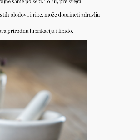
jne same po sebi. To su, pre svega:
ih plodova i ribe, može doprineti zdravlju
va prirodnu lubrikaciju i libido.