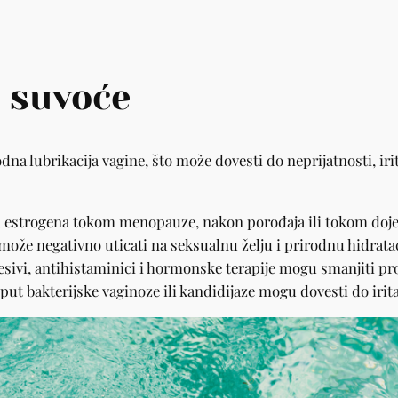
 suvoće
dna lubrikacija vagine, što može dovesti do neprijatnosti, ir
 estrogena tokom menopauze, nakon porođaja ili tokom dojen
može negativno uticati na seksualnu želju i prirodnu hidratac
sivi, antihistaminici i hormonske terapije mogu smanjiti pro
put bakterijske vaginoze ili kandidijaze mogu dovesti do irita