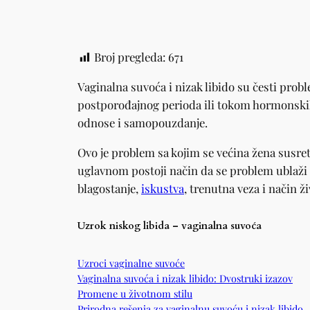
Broj pregleda:
671
Vaginalna suvoća i nizak libido su česti prob
postporođajnog perioda ili tokom hormonski
odnose i samopouzdanje.
Ovo je problem sa kojim se većina žena susretn
uglavnom postoji način da se problem ublaži i
blagostanje,
iskustva
, trenutna veza i način ž
Uzrok niskog libida – vaginalna suvoća
Uzroci vaginalne suvoće
Vaginalna suvoća i nizak libido: Dvostruki izazov
Promene u životnom stilu
Prirodna rešenja za vaginalnu suvoću i nizak libido