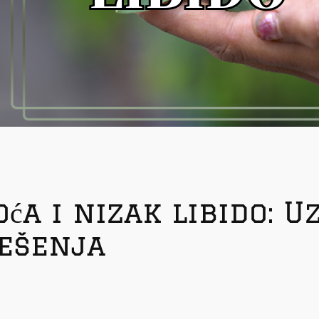
a i nizak libido: Uz
rešenja