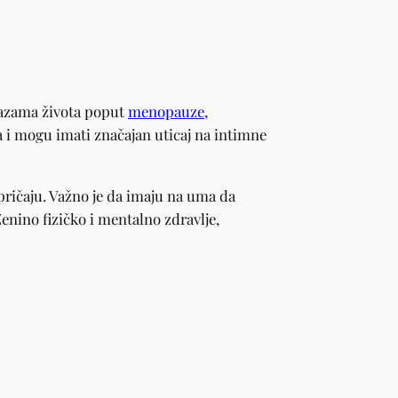
 fazama života poput
menopauze
,
 mogu imati značajan uticaj na intimne
 pričaju. Važno je da imaju na uma da
enino fizičko i mentalno zdravlje,