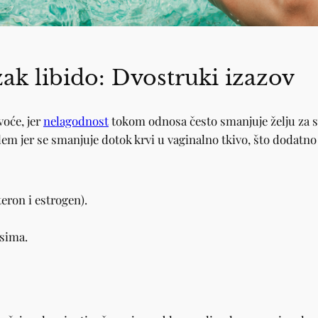
zak libido: Dvostruki izazov
voće, jer
nelagodnost
tokom odnosa često smanjuje želju za 
m jer se smanjuje dotok krvi u vaginalno tkivo, što dodatno 
eron i estrogen).
sima.