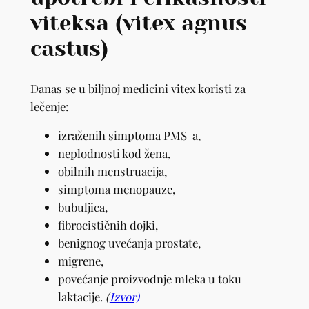
viteksa (vitex agnus
castus)
Danas se u biljnoj medicini vitex koristi za
lečenje:
izraženih simptoma PMS-a,
neplodnosti kod žena,
obilnih menstruacija,
simptoma menopauze,
bubuljica,
fibrocističnih dojki,
benignog uvećanja prostate,
migrene,
povećanje proizvodnje mleka u toku
laktacije.
(
Izvor)