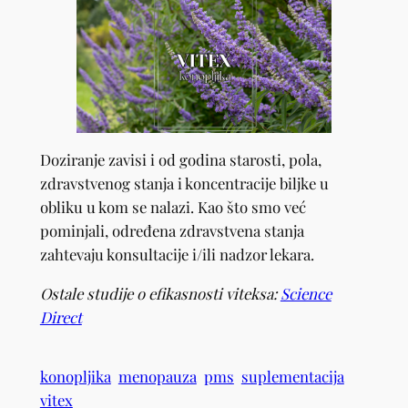
Doziranje zavisi i od godina starosti, pola,
zdravstvenog stanja i koncentracije biljke u
obliku u kom se nalazi. Kao što smo već
pominjali, određena zdravstvena stanja
zahtevaju konsultacije i/ili nadzor lekara.
Ostale studije o efikasnosti viteksa:
Science
Direct
konopljika
menopauza
pms
suplementacija
vitex