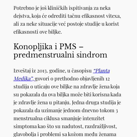
Potrebno je još kliničkih ispitivanja za neka
dejstva, koja će odrediti tačnu efikasnost vitexa,
ali za neke situacije već postoje studije u korist
efikasnosti ove biljke.
Konopljika i PMS –
predmenstrualni sindrom
Izveštaj iz 2013. godine, u časopisu
“Planta
Medika”
,
govori o prethodno objavljenih 12
studija o uticaju ove biljke na zdravlje žena koja
su pokazala da ova biljka može biti korisna kada
je zdravlje žena u pitanju. Jedna druga studija je
pokazala da uzimanje jednom dnevno tokom 3
menstrualna ciklusa smanjuje intenzitet
simptoma kao što su nadutost, razdražljivost,
glavobolja i problemi sa kožom među ženama