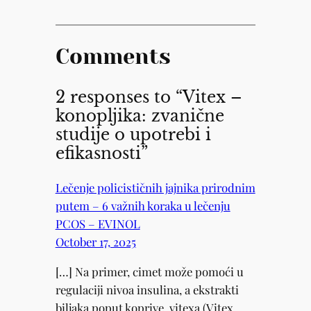
Comments
2 responses to “Vitex –
konopljika: zvanične
studije o upotrebi i
efikasnosti”
Lečenje policističnih jajnika prirodnim
putem – 6 važnih koraka u lečenju
PCOS – EVINOL
October 17, 2025
[…] Na primer, cimet može pomoći u
regulaciji nivoa insulina, a ekstrakti
biljaka poput koprive, vitexa (Vitex