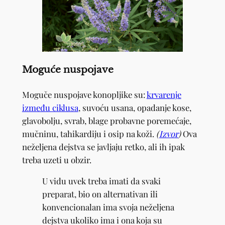
Moguće nuspojave
Moguče nuspojave konopljike su:
krvarenje
između ciklusa
, suvoću usana, opadanje kose,
glavobolju, svrab, blage probavne poremećaje,
mučninu, tahikardiju i osip na koži.
(
Izvor
)
Ova
neželjena dejstva se javljaju retko, ali ih ipak
treba uzeti u obzir.
U vidu uvek treba imati da svaki
preparat, bio on alternativan ili
konvencionalan ima svoja neželjena
dejstva ukoliko ima i ona koja su