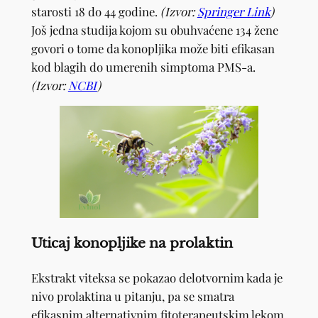
starosti 18 do 44 godine.
(Izvor:
Springer Link
)
Još jedna studija kojom su obuhvaćene 134 žene
govori o tome da konopljika može biti efikasan
kod blagih do umerenih simptoma PMS-a.
(Izvor:
NCBI
)
Uticaj konopljike na prolaktin
Ekstrakt viteksa se pokazao delotvornim kada je
nivo prolaktina u pitanju, pa se smatra
efikasnim alternativnim fitoterapeutskim lekom