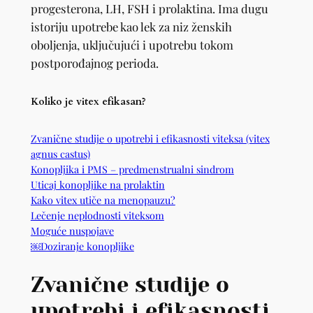
progesterona, LH, FSH i prolaktina. Ima dugu
istoriju upotrebe kao lek za niz ženskih
oboljenja, uključujući i upotrebu tokom
postporođajnog perioda.
Koliko je vitex efikasan?
Zvanične studije o upotrebi i efikasnosti viteksa (vitex
agnus castus)
Konopljika i PMS – predmenstrualni sindrom
Uticaj konopljike na prolaktin
Kako vitex utiče na menopauzu?
Lečenje neplodnosti viteksom
Moguće nuspojave
￼Doziranje konopljike
Zvanične studije o
upotrebi i efikasnosti