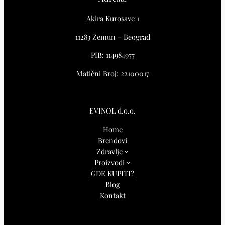
Akira Kurosave 1
11283 Zemun – Beograd
PIB: 114984977
Matični Broj: 22100017
EVINOL d.o.o.
Home
Brendovi
Zdravlje
Proizvodi
GDE KUPITI?
Blog
Kontakt