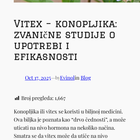
Vitex – konopljika:
zvanične studije o
upotrebi i
efikasnosti
Oct 17, 2025
—
Evinol
in
Blog
by
Broj pregleda:
1,667
Konopljika ili vitex se koristi u biljnoj medicini.
Ova biljka je poznata kao “drvo čednosti”, a može
uticati na nivo hormona na nekoliko načina.
Smatra se da vitex može da utiče na nivo