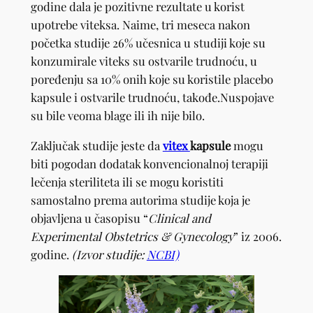
godine dala je pozitivne rezultate u korist
upotrebe viteksa. Naime, tri meseca nakon
početka studije 26% učesnica u studiji koje su
konzumirale viteks su ostvarile trudnoću, u
poređenju sa 10% onih koje su koristile placebo
kapsule i ostvarile trudnoću, takođe.Nuspojave
su bile veoma blage ili ih nije bilo.
Zaključak studije jeste da
vitex
kapsule
mogu
biti pogodan dodatak konvencionalnoj terapiji
lečenja steriliteta ili se mogu koristiti
samostalno prema autorima studije koja je
objavljena u časopisu “
Clinical and
Experimental Obstetrics & Gynecology
” iz 2006.
godine.
(Izvor studije:
NCBI)