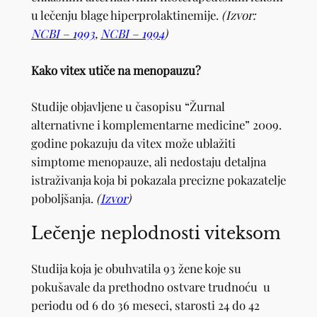
u lečenju blage hiperprolaktinemije.
(Izvor:
NCBI – 1993
,
NCBI – 1994
)
Kako vitex utiče na menopauzu?
Studije objavljene u časopisu “Žurnal
alternativne i komplementarne medicine” 2009.
godine pokazuju da vitex može ublažiti
simptome menopauze, ali nedostaju detaljna
istraživanja koja bi pokazala precizne pokazatelje
poboljšanja.
(
Izvor
)
Lečenje neplodnosti viteksom
Studija koja je obuhvatila 93 žene koje su
pokušavale da prethodno ostvare trudnoću u
periodu od 6 do 36 meseci, starosti 24 do 42