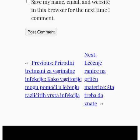
Save my name, email, and website
in this browser for the next time I
comment.
Next:
←
Previous:
Prirodni
Lečenje
tretmani za vaginalne
ranice na
infekcije: Kako vagitorije
grliću
mogu pomoći u lečenju
materice: šta
različitih vrsta infekcija
treba da
znate
→