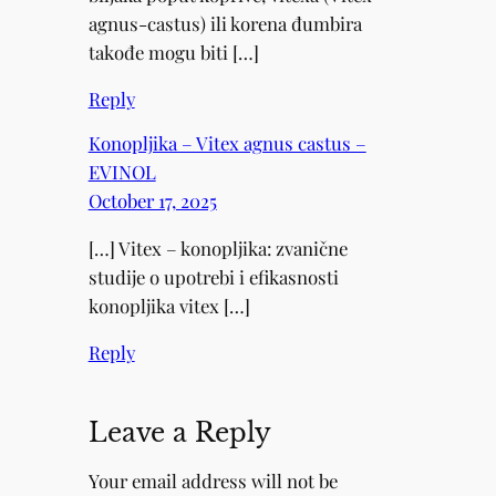
agnus-castus) ili korena đumbira
takođe mogu biti […]
Reply
Konopljika – Vitex agnus castus –
EVINOL
October 17, 2025
[…] Vitex – konopljika: zvanične
studije o upotrebi i efikasnosti
konopljika vitex […]
Reply
Leave a Reply
Your email address will not be