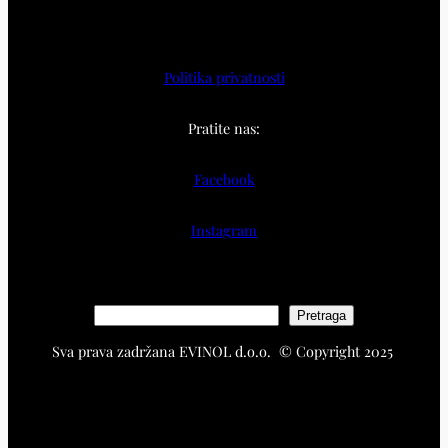
Politika privatnosti
Pratite nas:
Facebook
Instagram
S
Pretraga
e
Sva prava zadržana EVINOL d.o.o. © Copyright 2025
a
r
c
h