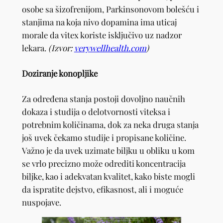
osobe sa šizofrenijom, Parkinsonovom bolešću i
stanjima na koja nivo dopamina ima uticaj
morale da vitex koriste isključivo uz nadzor
lekara.
(Izvor:
verywellhealth.com
)
Doziranje konopljike
Za određena stanja postoji dovoljno naučnih
dokaza i studija o delotvornosti viteksa i
potrebnim količinama, dok za neka druga stanja
još uvek čekamo studije i propisane količine.
Važno je da uvek uzimate biljku u obliku u kom
se vrlo precizno može odrediti koncentracija
biljke, kao i adekvatan kvalitet, kako biste mogli
da ispratite dejstvo, efikasnost, ali i moguće
nuspojave.