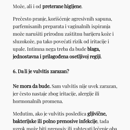
Može, ali i od
preterane higijene
.
Prečesto pranje, korišćenje agresivnih sapuna,
parfemisanih preparata i vaginalnih ispiranja
može narušiti prirodnu zaštitnu barijeru kože i
sluzokože, pa tako povećati rizik od iritacije i
upale. Intimna nega treba da bude
blaga,
jednostavna i prilagođena osetljivoj regiji
.
6. Da li je vulvitis zarazan?
Ne mora da bude.
Sam vulvitis nije uvek zarazan,
jer često nastaje zbog iritacije, alergije ili
hormonalnih promena.
Međutim, ako je vulvitis posledica
gljivične,
bakterijske ili polno prenosive infekcije
, tada
uzrok može biti prenosiv ili zahtevati lečenje oba