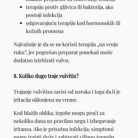
terapiju protiv gljivica ili bakterija, ako
postoji infekcija
odgovarajuću terapiju kod hormonskih ili
kožnih promena
Najvažnije je da se ne koristi terapija „na svoju
ruku”, jer pogrešan preparat ponekad može
dodatno iziritirati vulvu.
8. Koliko dugo traje vulvitis?
Trajanje vulvitisa zavisi od uzroka i toga da li je
iritacija uklonjena na vreme.
Kod blažih oblika, tegobe mogu proći za
nekoliko dana uz pravilnu negu i izbegavanje
iritansa. Ako je prisutna infekcija, simptomi
mogu trajati duže i zahtevati ciljanu terapiju.