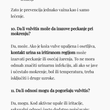
Zato je prevencija jednako važna kao i samo
lečenje.
10. Da li vulvitis može da izazove peckanje pri
mokrenju?
Da, može. Ako je koža vulve upaljena i osetljiva,
kontakt urina sa iritiranom regijom
može
izazvati peckanje ili osećaj žarenja. To ne mora
odmah značiti urinarnu infekciju, ali ako se jave
i učestalo mokrenje, bol ili temperatura, treba
isključiti i druge uzroke.
11. Da li odnosi mogu da pogoršaju vulvitis?
Da, mogu. Kod aktivne upale ili iritacije,
seksualni odnosi često dodatno pojačavaju: