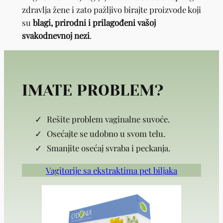
zdravlja žene i zato pažljivo birajte proizvode koji
su
blagi, prirodni i prilagođeni vašoj
svakodnevnoj nezi
.
IMATE PROBLEM?
Rešite problem vaginalne suvoće.
Osećajte se udobno u svom telu.
Smanjite osećaj svraba i peckanja.
Vagitorije sa ekstraktima pet biljaka