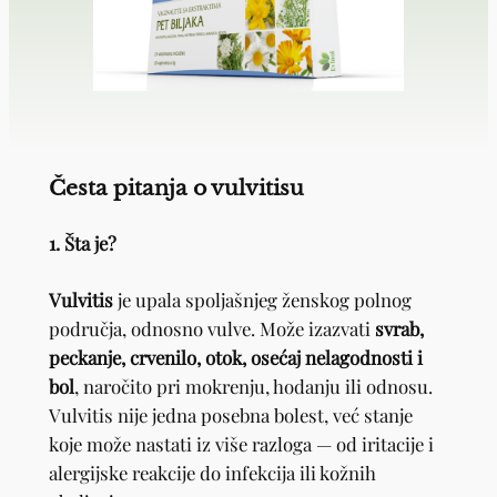
Česta pitanja o vulvitisu
1. Šta je?
Vulvitis
je upala spoljašnjeg ženskog polnog
područja, odnosno vulve. Može izazvati
svrab,
peckanje, crvenilo, otok, osećaj nelagodnosti i
bol
, naročito pri mokrenju, hodanju ili odnosu.
Vulvitis nije jedna posebna bolest, već stanje
koje može nastati iz više razloga — od iritacije i
alergijske reakcije do infekcija ili kožnih