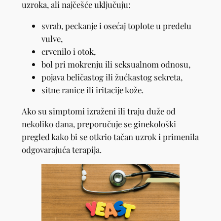
uzroka, ali najčešće uključuju:
svrab, peckanje i osećaj toplote u predelu
vulve,
crvenilo i otok,
bol pri mokrenju ili seksualnom odnosu,
pojava beličastog ili žućkastog sekreta,
sitne ranice ili iritacije kože.
Ako su simptomi izraženi ili traju duže od
nekoliko dana, preporučuje se ginekološki
pregled kako bi se otkrio tačan uzrok i primenila
odgovarajuća terapija.