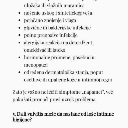
uložaka ili vlažnih maramica
nošenje uskog i sintetičkog veša
pojačano znojenje i vlaga
gljivične ili bakterijske infekcije
polno prenosive infekcije
alergijska reakcija na deterdžent,
omekšivač ili lateks
hormonalne promene, posebno u
menopauzi
određena dermatološka stanja, poput
osetljive ili upaljene kože u intimnoj regiji
Zato je važno ne lečiti simptome „napamet”, već
pokušati pronaći pravi uzrok problema.
5. Da li vulvitis može da nastane od loše intimne
higijene?