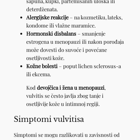
sapuna, kupki, parfemisanih uloška ili
deterdženata.
Alergijske reakcije
– na kozmetiku, lateks,
kondome ili vlažne maramice.
Hormonski disbalans
– smanjenje
estrogena u menopauzi ili nakon porođaja
može dovesti do suvoće i povećane
osetljivosti kože.
Kožne bolesti
– poput lichen sclerosus-a
ili ekcema.
Kod
devojčica i žena u menopauzi
,
vulvitis se često javlja zbog tanje i
osetljivije kože u intimnoj regiji.
Simptomi vulvitisa
Simptomi se mogu razlikovati u zavisnosti od