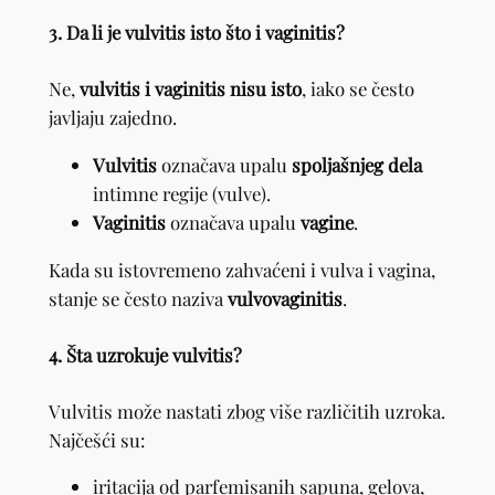
3. Da li je vulvitis isto što i vaginitis?
Ne,
vulvitis i vaginitis nisu isto
, iako se često
javljaju zajedno.
Vulvitis
označava upalu
spoljašnjeg dela
intimne regije (vulve).
Vaginitis
označava upalu
vagine
.
Kada su istovremeno zahvaćeni i vulva i vagina,
stanje se često naziva
vulvovaginitis
.
4. Šta uzrokuje vulvitis?
Vulvitis može nastati zbog više različitih uzroka.
Najčešći su:
iritacija od parfemisanih sapuna, gelova,