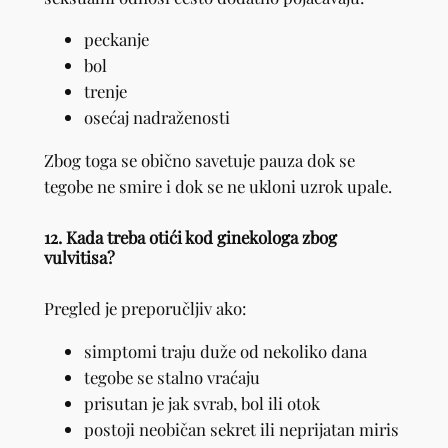
peckanje
bol
trenje
osećaj nadraženosti
Zbog toga se obično savetuje pauza dok se
tegobe ne smire i dok se ne ukloni uzrok upale.
12. Kada treba otići kod ginekologa zbog
vulvitisa?
Pregled je preporučljiv ako:
simptomi traju duže od nekoliko dana
tegobe se stalno vraćaju
prisutan je jak svrab, bol ili otok
postoji neobičan sekret ili neprijatan miris