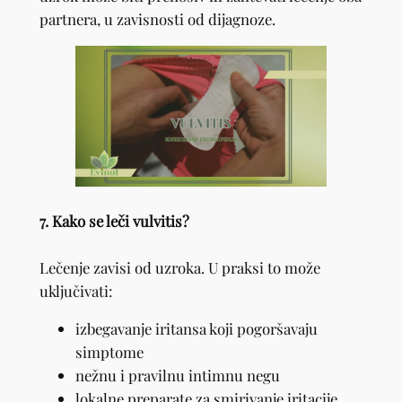
partnera, u zavisnosti od dijagnoze.
7. Kako se leči vulvitis?
Lečenje zavisi od uzroka. U praksi to može
uključivati:
izbegavanje iritansa koji pogoršavaju
simptome
nežnu i pravilnu intimnu negu
lokalne preparate za smirivanje iritacije