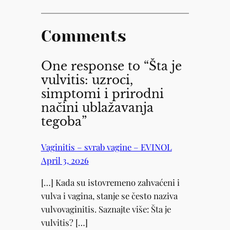
Comments
One response to “Šta je
vulvitis: uzroci,
simptomi i prirodni
načini ublažavanja
tegoba”
Vaginitis – svrab vagine – EVINOL
April 3, 2026
[…] Kada su istovremeno zahvaćeni i
vulva i vagina, stanje se često naziva
vulvovaginitis. Saznajte više: Šta je
vulvitis? […]