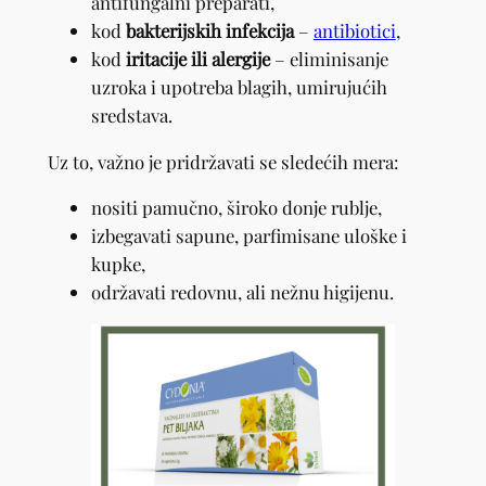
antifungalni preparati,
kod
bakterijskih infekcija
–
antibiotici
,
kod
iritacije ili alergije
– eliminisanje
uzroka i upotreba blagih, umirujućih
sredstava.
Uz to, važno je pridržavati se sledećih mera:
nositi pamučno, široko donje rublje,
izbegavati sapune, parfimisane uloške i
kupke,
održavati redovnu, ali nežnu higijenu.