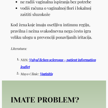
ne radiš vaginalna ispiranja bez potrebe
vodiš računa o vaginalnoj flori i lokalnoj
zaštiti sluzokože
Kod žena koje imaju osetljivu intimnu regiju,
pravilna i nežna svakodnevna nega često igra
veliku ulogu u prevenciji ponavljanih iritacija.
Literatura:
NHS:
Vulval lichen sclerosus – patient information
leaflet
Mayo Clinic:
Vaginitis
IMATE PROBLEM?