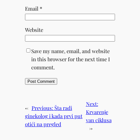
Email
*
Website
Save my name, email, and website
in this browser for the next time I
comment.
Next:
←
Previous:
Šta radi
Krvarenje
ginekolog i kada prvi put
van ciklusa
otići na pregled
→