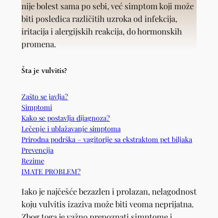
nije bolest sama po sebi, već simptom koji može
biti posledica različitih uzroka od infekcija,
iritacija i alergijskih reakcija, do hormonskih
promena.
Šta je vulvitis?
Zašto se javlja?
Simptomi
Kako se postavlja dijagnoza?
Lečenje i ublažavanje simptoma
Prirodna podrška – vagitorije sa ekstraktom pet biljaka
Prevencija
Rezime
IMATE PROBLEM?
Iako je najčešće bezazlen i prolazan, nelagodnost
koju vulvitis izaziva može biti veoma neprijatna.
Zbog toga je važno prepoznati simptome i