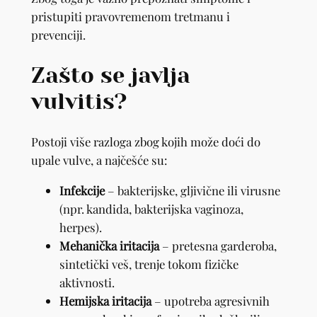
pristupiti pravovremenom tretmanu i
prevenciji.
Zašto se javlja
vulvitis?
Postoji više razloga zbog kojih može doći do
upale vulve, a najčešće su:
Infekcije
– bakterijske, gljivične ili virusne
(npr. kandida, bakterijska vaginoza,
herpes).
Mehanička iritacija
– pretesna garderoba,
sintetički veš, trenje tokom fizičke
aktivnosti.
Hemijska iritacija
– upotreba agresivnih