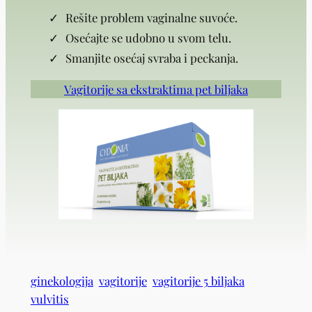
Rešite problem vaginalne suvoće.
Osećajte se udobno u svom telu.
Smanjite osećaj svraba i peckanja.
Vagitorije sa ekstraktima pet biljaka
ginekologija
vagitorije
vagitorije 5 biljaka
vulvitis