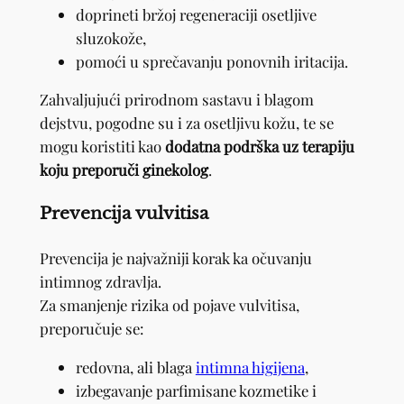
doprineti bržoj regeneraciji osetljive
sluzokože,
pomoći u sprečavanju ponovnih iritacija.
Zahvaljujući prirodnom sastavu i blagom
dejstvu, pogodne su i za osetljivu kožu, te se
mogu koristiti kao
dodatna podrška uz terapiju
koju preporuči ginekolog
.
Prevencija vulvitisa
Prevencija je najvažniji korak ka očuvanju
intimnog zdravlja.
Za smanjenje rizika od pojave vulvitisa,
preporučuje se:
redovna, ali blaga
intimna higijena
,
izbegavanje parfimisane kozmetike i