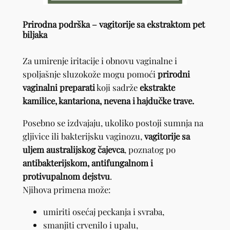
Prirodna podrška – vagitorije sa ekstraktom pet
biljaka
Za umirenje iritacije i obnovu vaginalne i
spoljašnje sluzokože mogu pomoći
prirodni
vaginalni preparati
koji sadrže
ekstrakte
kamilice, kantariona, nevena i hajdučke trave.
Posebno se izdvajaju, ukoliko postoji sumnja na
gljivice ili bakterijsku vaginozu,
vagitorije sa
uljem australijskog čajevca
, poznatog po
antibakterijskom, antifungalnom i
protivupalnom dejstvu
.
Njihova primena može:
umiriti osećaj peckanja i svraba,
smanjiti crvenilo i upalu,