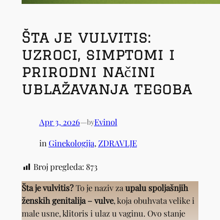
Šta je vulvitis:
uzroci, simptomi i
prirodni načini
ublažavanja tegoba
Apr 3, 2026
—
Evinol
by
in
Ginekologija
, 
ZDRAVLJE
Broj pregleda:
873
Šta je vulvitis?
To je naziv za
upalu spoljašnjih
ženskih genitalija – vulve
, koja obuhvata velike i
male usne, klitoris i ulaz u vaginu. Ovo stanje