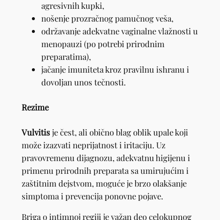
agresivnih kupki,
nošenje prozračnog pamučnog veša,
održavanje adekvatne vaginalne vlažnosti u
menopauzi (po potrebi prirodnim
preparatima),
jačanje imuniteta kroz pravilnu ishranu i
dovoljan unos tečnosti.
Rezime
Vulvitis
je čest, ali obično blag oblik upale koji
može izazvati neprijatnost i iritaciju. Uz
pravovremenu dijagnozu, adekvatnu higijenu i
primenu prirodnih preparata sa umirujućim i
zaštitnim dejstvom, moguće je brzo olakšanje
simptoma i prevencija ponovne pojave.
Briga o intimnoj regiji je važan deo celokupnog