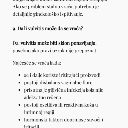
Ako se problem stalno vraća, potrebno je
detaljnije ginekološko ispitivanje.
9. Da li vulvitis može da se vraća?
Da,
vulvitis može biti sklon ponavljanju
,
posebno ako pravi uzrok nije prepoznat.
Najčešće se vraća kada:
se i dalje koriste iritirajući proizvodi
postoji disbalans vaginalne flore
prisutna je gljivična infekcija koja nije
adekvatno rešena
postoji osetljiva ili reaktivna koža u
intimnoj regiji
hormonski faktori doprinose suvoći i
iritaciji