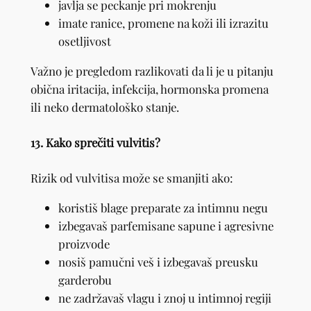
javlja se peckanje pri mokrenju
imate ranice, promene na koži ili izrazitu
osetljivost
Važno je pregledom razlikovati da li je u pitanju
obična iritacija, infekcija, hormonska promena
ili neko dermatološko stanje.
13. Kako sprečiti vulvitis?
Rizik od vulvitisa može se smanjiti ako:
koristiš blage preparate za intimnu negu
izbegavaš parfemisane sapune i agresivne
proizvode
nosiš pamučni veš i izbegavaš preusku
garderobu
ne zadržavaš vlagu i znoj u intimnoj regiji