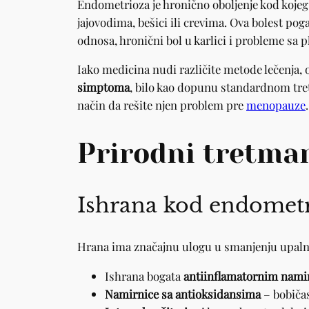
Endometrioza je hronično oboljenje kod kojeg 
jajovodima, bešici ili crevima. Ova bolest p
odnosa, hronični bol u karlici i probleme sa 
Iako medicina nudi različite metode lečenja,
simptoma
, bilo kao dopunu standardnom tret
način da rešite njen problem pre
menopauze
.
Prirodni tretma
Ishrana kod endomet
Hrana ima značajnu ulogu u smanjenju upaln
Ishrana bogata
antiinflamatornim nam
Namirnice sa antioksidansima
– bobičas