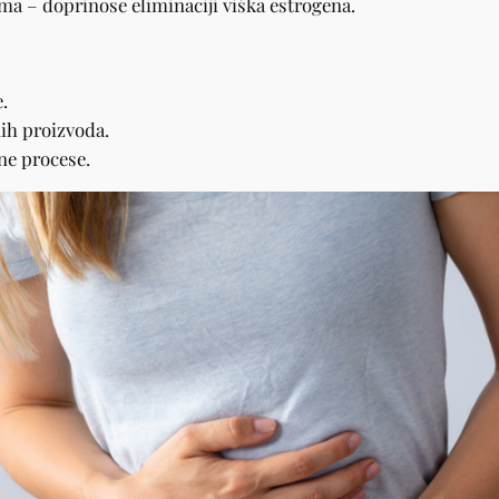
ma – doprinose eliminaciji viška estrogena.
.
ih proizvoda.
ne procese.