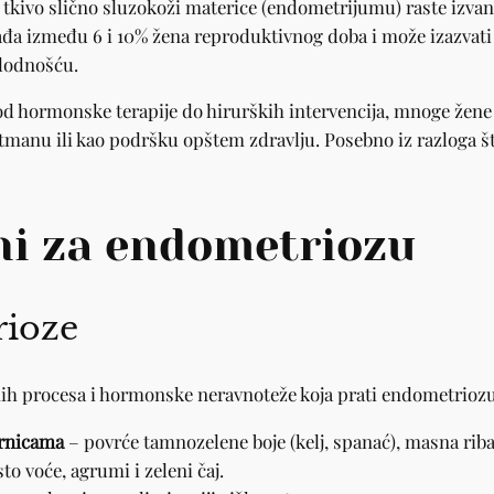
tkivo slično sluzokoži materice (endometrijumu) raste izvan 
ogađa između 6 i 10% žena reproduktivnog doba i može izazva
plodnošću.
 od hormonske terapije do hirurških intervencija, mnoge žene
manu ili kao podršku opštem zdravlju. Posebno iz razloga što
ni za endometriozu
rioze
ih procesa i hormonske neravnoteže koja prati endometrioz
irnicama
– povrće tamnozelene boje (kelj, spanać), masna riba 
to voće, agrumi i zeleni čaj.