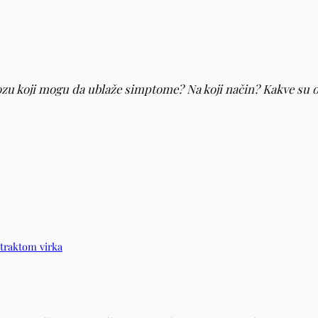
ozu koji mogu da ublaže simptome? Na koji način? Kakve su op
straktom virka