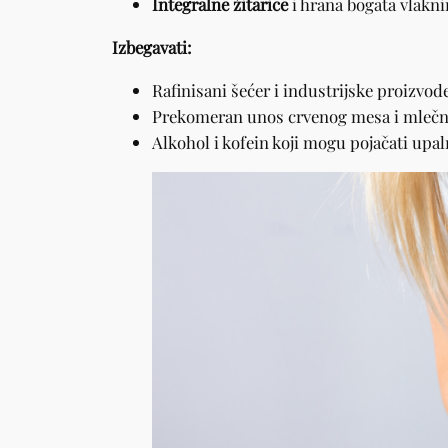
Integralne žitarice
i hrana bogata vlakni
Izbegavati:
Rafinisani šećer i industrijske proizvode
Prekomeran unos crvenog mesa i mlečn
Alkohol i kofein koji mogu pojačati upal