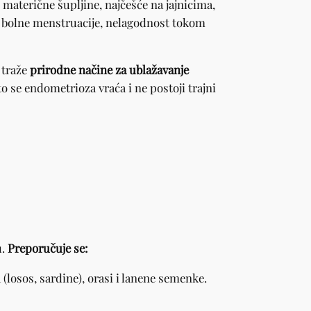
materične šupljine, najčešće na jajnicima,
ti bolne menstruacije, nelagodnost tokom
 traže
prirodne načine za ublažavanje
 se endometrioza vraća i ne postoji trajni
u.
Preporučuje se:
(losos, sardine), orasi i lanene semenke.