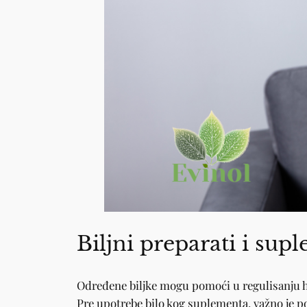
Biljni preparati i su
Određene biljke mogu pomoći u regulisanju 
Pre upotrebe bilo kog suplementa, važno je po