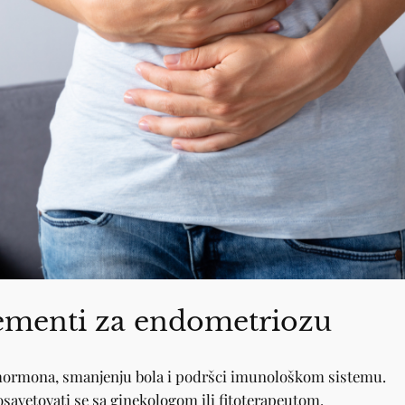
plementi za endometriozu
hormona, smanjenju bola i podršci imunološkom sistemu.
savetovati se sa ginekologom ili fitoterapeutom.