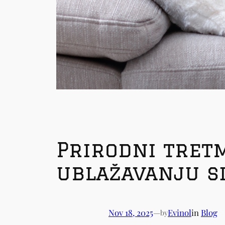
Prirodni tret
ublažavanju s
Nov 18, 2025
—
Evinol
in
Blog
by