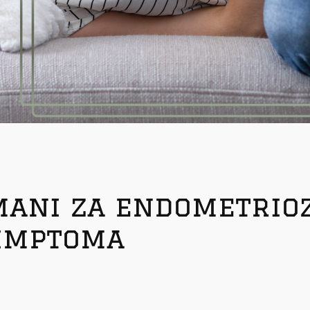
mani za endometrioz
imptoma