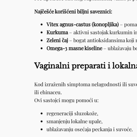
Najčešće korišćeni biljni saveznici:
Vitex agnus-castus (konopljika)
– pomaž
Kurkuma
– aktivni sastojak kurkumin i
Zeleni čaj
– bogat antioksidansima koji 
Omega-3 masne kiseline
– ublažavaju bo
Vaginalni preparati i lokal
Kod izraženih simptoma nelagodnosti ili suv
ili ehinaceu.
Ovi sastojci mogu pomoći u:
regeneraciji sluzokože,
smanjenju lokalne upale,
ublažavanju osećaja peckanja i suvoće.