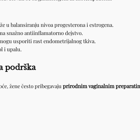
e u balansiranju nivoa progesterona i estrogena.
ma snažno antiinflamatorno dejstvo.
mogu usporiti rast endometrijalnog tkiva.
l i upalu.
na podrška
oće, žene često pribegavaju
prirodnim vaginalnim preparati