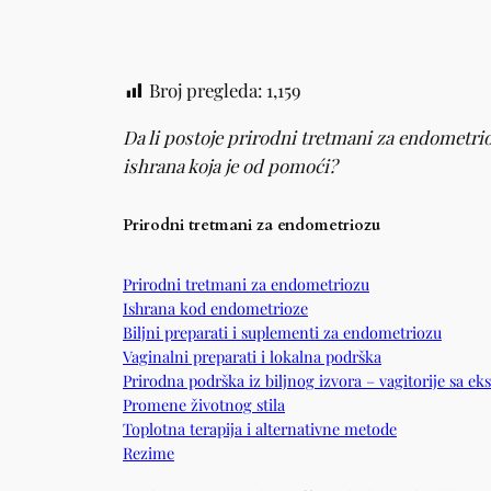
Broj pregleda:
1,159
Da li postoje prirodni tretmani za endometri
ishrana koja je od pomoći?
Prirodni tretmani za endometriozu
Prirodni tretmani za endometriozu
Ishrana kod endometrioze
Biljni preparati i suplementi za endometriozu
Vaginalni preparati i lokalna podrška
Prirodna podrška iz biljnog izvora – vagitorije sa ek
Promene životnog stila
Toplotna terapija i alternativne metode
Rezime