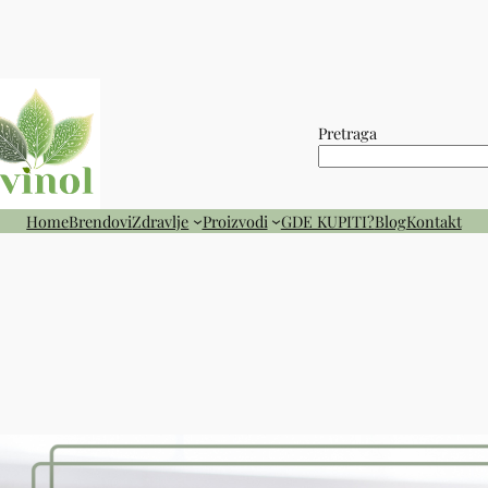
Pretraga
Home
Brendovi
Zdravlje
Proizvodi
GDE KUPITI?
Blog
Kontakt