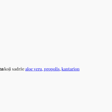
ma
koji sadrže
aloe veru, propolis
,
kantarion