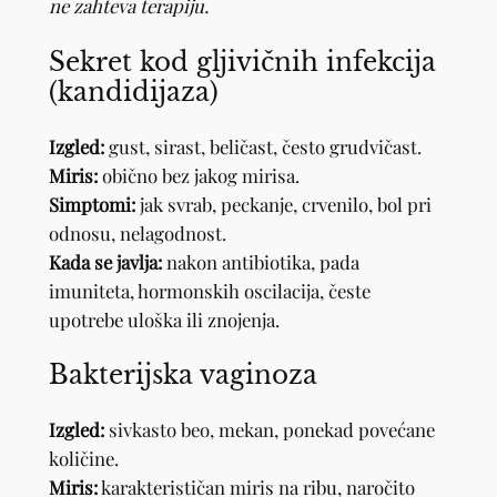
ne zahteva terapiju.
Sekret kod gljivičnih infekcija
(kandidijaza)
Izgled:
gust, sirast, beličast, često grudvičast.
Miris:
obično bez jakog mirisa.
Simptomi:
jak svrab, peckanje, crvenilo, bol pri
odnosu, nelagodnost.
Kada se javlja:
nakon antibiotika, pada
imuniteta, hormonskih oscilacija, česte
upotrebe uloška ili znojenja.
Bakterijska vaginoza
Izgled:
sivkasto beo, mekan, ponekad povećane
količine.
Miris:
karakterističan miris na ribu, naročito