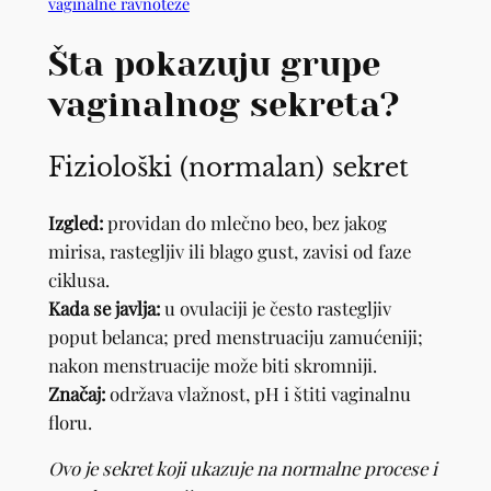
vaginalne ravnoteže
Šta pokazuju grupe
vaginalnog sekreta?
Fiziološki (normalan) sekret
Izgled:
providan do mlečno beo, bez jakog
mirisa, rastegljiv ili blago gust, zavisi od faze
ciklusa.
Kada se javlja:
u ovulaciji je često rastegljiv
poput belanca; pred menstruaciju zamućeniji;
nakon menstruacije može biti skromniji.
Značaj:
održava vlažnost, pH i štiti vaginalnu
floru.
Ovo je sekret koji ukazuje na normalne procese i