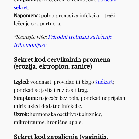
sekret
.
Napomena:
polno prenosiva infekcija – traži
lečenje oba partnera.
*Saznajte više:
Prirodni tretmani za lečenje
trihomonijaze
Sekret kod cervikalnih promena
(erozija, ektropion, ranice)
Izgled:
vodenast, providan ili blago
žućkast
;
ponekad se javlja i ružičasti trag.
Simptomi:
najčešće bez bola, ponekad neprijatan
miris usled dodatne infekcije.
Uzrok:
hormonska osetljivost sluznice,
mikrotraume, hronične upale.
Sekret kod zapaljenja (vaginitis,