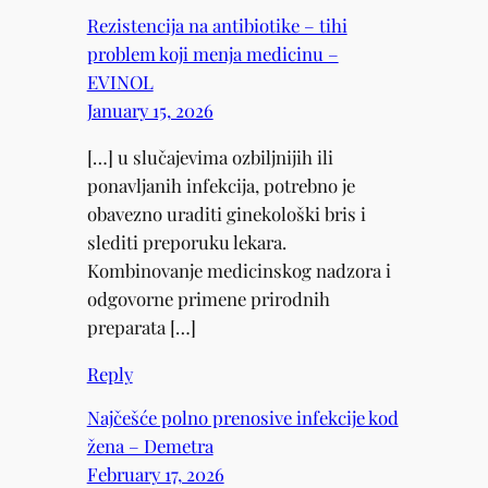
Rezistencija na antibiotike – tihi
problem koji menja medicinu –
EVINOL
January 15, 2026
[…] u slučajevima ozbiljnijih ili
ponavljanih infekcija, potrebno je
obavezno uraditi ginekološki bris i
slediti preporuku lekara.
Kombinovanje medicinskog nadzora i
odgovorne primene prirodnih
preparata […]
Reply
Najčešće polno prenosive infekcije kod
žena – Demetra
February 17, 2026