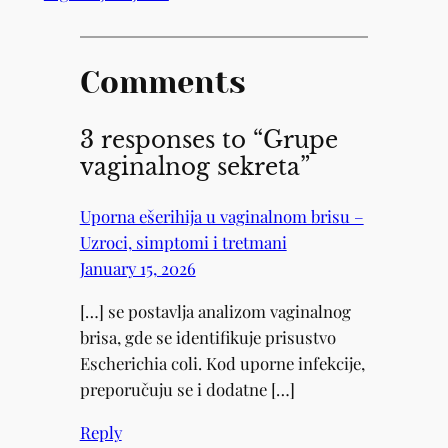
Comments
3 responses to “Grupe
vaginalnog sekreta”
Uporna ešerihija u vaginalnom brisu –
Uzroci, simptomi i tretmani
January 15, 2026
[…] se postavlja analizom vaginalnog
brisa, gde se identifikuje prisustvo
Escherichia coli. Kod uporne infekcije,
preporučuju se i dodatne […]
Reply