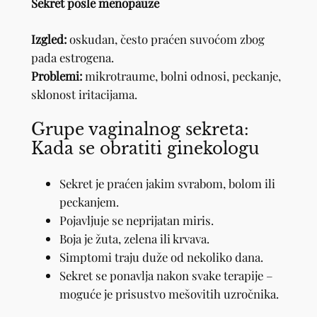
Sekret posle menopauze
Izgled:
oskudan, često praćen suvoćom zbog
pada estrogena.
Problemi:
mikrotraume, bolni odnosi, peckanje,
sklonost iritacijama.
Grupe vaginalnog sekreta:
Kada se obratiti ginekologu
Sekret je praćen jakim svrabom, bolom ili
peckanjem.
Pojavljuje se neprijatan miris.
Boja je žuta, zelena ili krvava.
Simptomi traju duže od nekoliko dana.
Sekret se ponavlja nakon svake terapije –
moguće je prisustvo mešovitih uzročnika.