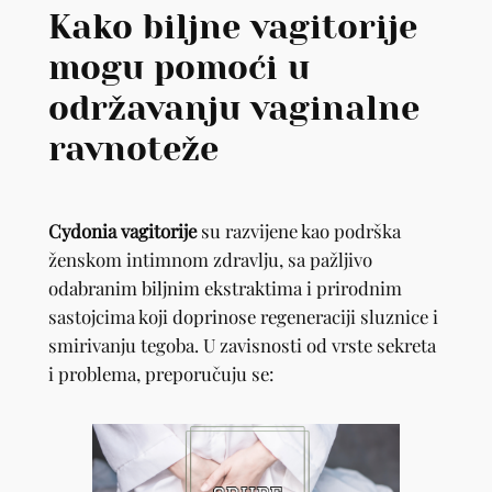
Kako biljne vagitorije
mogu pomoći u
održavanju vaginalne
ravnoteže
Cydonia vagitorije
su razvijene kao podrška
ženskom intimnom zdravlju, sa pažljivo
odabranim biljnim ekstraktima i prirodnim
sastojcima koji doprinose regeneraciji sluznice i
smirivanju tegoba. U zavisnosti od vrste sekreta
i problema, preporučuju se: