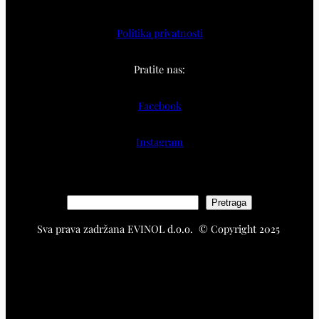
Politika privatnosti
Pratite nas:
Facebook
Instagram
S
Pretraga
e
Sva prava zadržana EVINOL d.o.o. © Copyright 2025
a
r
c
h