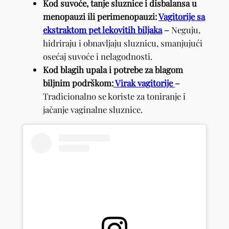
Kod suvoće, tanje sluznice i disbalansa u
menopauzi ili perimenopauzi:
Vagitorije sa
ekstraktom pet lekovitih biljaka
–
Neguju,
hidriraju i obnavljaju sluznicu, smanjujući
osećaj suvoće i nelagodnosti.
Kod blagih upala i potrebe za blagom
biljnim podrškom:
Virak vagitorije
–
Tradicionalno se koriste za toniranje i
jačanje vaginalne sluznice.