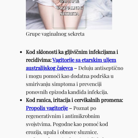
Grupe vaginalnog sekreta
Kod sklonosti ka gljivičnim infekcijama i
recidivima:
Vagitorije sa etarskim uljem
australijskog čajevca
–
Deluju antiseptično
i mogu pomoći kao dodatna podrška u
smirivanju simptoma i prevenciji
ponovnih epizoda kandida infekcija.
Kod ranica, iritacija i cervikalnih promena:
Propolis vagitorije
–
Poznat po
regenerativnim i antimikrobnim
svojstvima. Pogodne kao pomoć kod
erozija, upala i obnove sluznice.