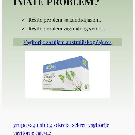
IMATE PROBLEM?
Rešite problem sa kandidijazom.
Rešite problem vaginalnog svraba.
Vagitorije sa uljem australijskog čajevca
grupe vaginalnog sekreta
sekret
vagitorije
vagitorije cajevac