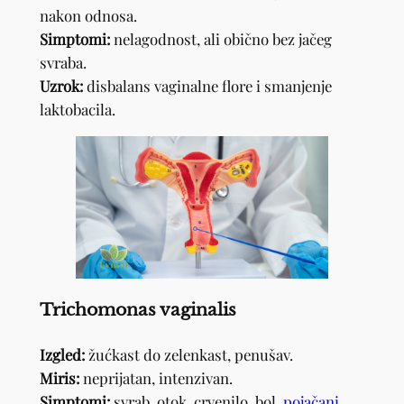
nakon odnosa.
Simptomi:
nelagodnost, ali obično bez jačeg
svraba.
Uzrok:
disbalans vaginalne flore i smanjenje
laktobacila.
Trichomonas vaginalis
Izgled:
žućkast do zelenkast, penušav.
Miris:
neprijatan, intenzivan.
Simptomi:
svrab, otok, crvenilo, bol,
pojačani