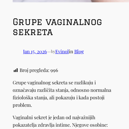
Grupe vaginalnog
sekreta
Jan 15, 2026
—
Evinol
in
Blog
by
Broj pregleda:
996
Grupe vaginalnog sekreta se razlikuju i
označavaju različita stanja, odnosno normalna
fiziološka stanja, ali pokazuju i kada postoji
problem.
Vaginalni sekret je jedan od najvažnijih
pokazatelja zdravlja intime. Njegove osobine: