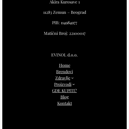
Akira Kurosave 1
11283 Zemun – Beograd
PIB: 114984977
Matični Broj: 22100017
EVINOL d.o.o.
Home
Brendovi
Zdravlje
Proizvodi
GDE KUPITI?
Blog
Kontakt