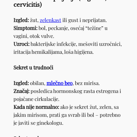
cervicitis)
Izgled:
žut,
zelenkast
ili gust i neprijatan.
Simptomi:
bol, peckanje, osećaj “težine” u
vagini, otok vulve.
Uzroci:
bakterijske infekcije, mešoviti uzročnici,
iritacija hemikalijama, loša higijena.
Sekret u trudnoći
Izgled:
obilan,
mlečno beo
, bez mirisa.
Značaj:
posledica hormonskog rasta estrogena i
pojačane cirkulacije.
Kada nije normalno:
ako je sekret žut, zelen, sa
jakim mirisom, prati ga svrab ili bol – potrebno
je javiti se ginekologu.