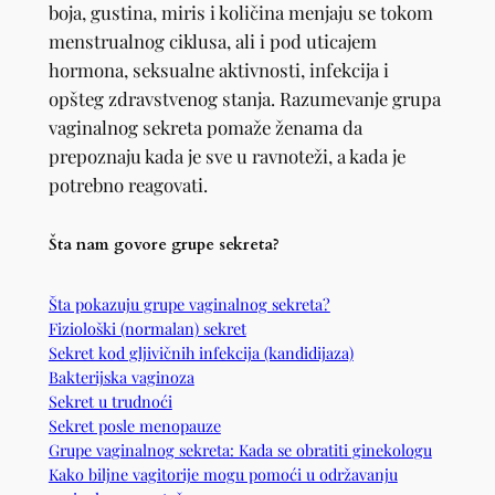
boja, gustina, miris i količina menjaju se tokom
menstrualnog ciklusa, ali i pod uticajem
hormona, seksualne aktivnosti, infekcija i
opšteg zdravstvenog stanja. Razumevanje grupa
vaginalnog sekreta pomaže ženama da
prepoznaju kada je sve u ravnoteži, a kada je
potrebno reagovati.
Šta nam govore grupe sekreta?
Šta pokazuju grupe vaginalnog sekreta?
Fiziološki (normalan) sekret
Sekret kod gljivičnih infekcija (kandidijaza)
Bakterijska vaginoza
Sekret u trudnoći
Sekret posle menopauze
Grupe vaginalnog sekreta: Kada se obratiti ginekologu
Kako biljne vagitorije mogu pomoći u održavanju