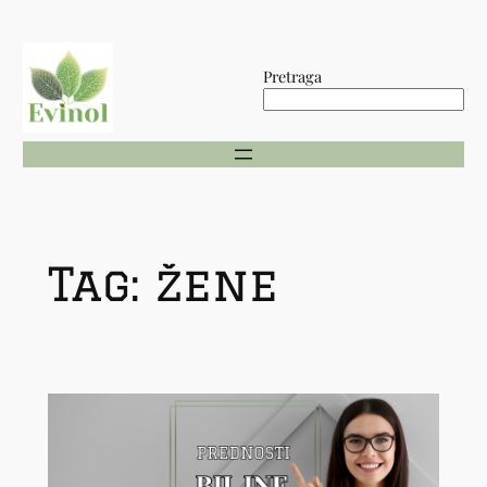
Skip
to
Pretraga
content
Tag:
žene