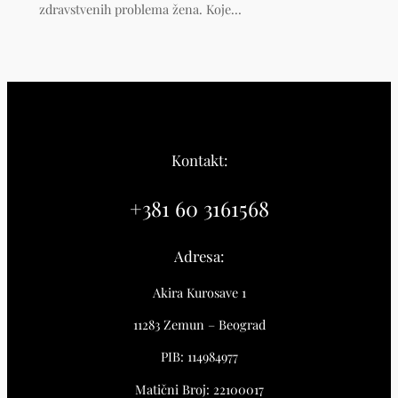
zdravstvenih problema žena. Koje…
Kontakt:
+381 60 3161568
Adresa:
Akira Kurosave 1
11283 Zemun – Beograd
PIB: 114984977
Matični Broj: 22100017