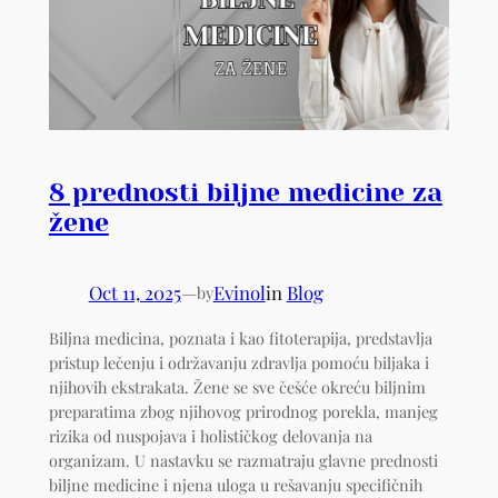
8 prednosti biljne medicine za
žene
Oct 11, 2025
—
Evinol
in
Blog
by
Biljna medicina, poznata i kao fitoterapija, predstavlja
pristup lečenju i održavanju zdravlja pomoću biljaka i
njihovih ekstrakata. Žene se sve češće okreću biljnim
preparatima zbog njihovog prirodnog porekla, manjeg
rizika od nuspojava i holističkog delovanja na
organizam. U nastavku se razmatraju glavne prednosti
biljne medicine i njena uloga u rešavanju specifičnih