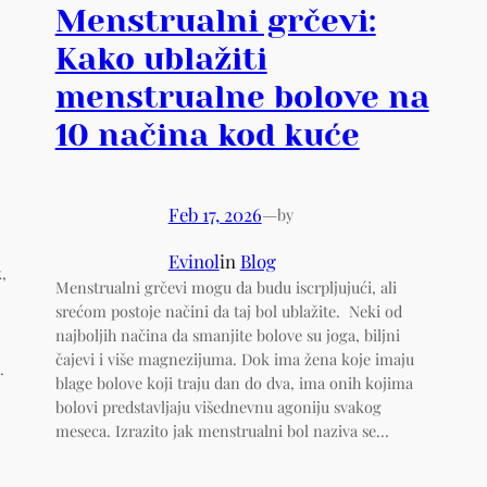
Menstrualni grčevi:
Kako ublažiti
menstrualne bolove na
10 načina kod kuće
Feb 17, 2026
—
by
Evinol
in
Blog
,
Menstrualni grčevi mogu da budu iscrpljujući, ali
srećom postoje načini da taj bol ublažite. Neki od
najboljih načina da smanjite bolove su joga, biljni
čajevi i više magnezijuma. Dok ima žena koje imaju
.
blage bolove koji traju dan do dva, ima onih kojima
bolovi predstavljaju višednevnu agoniju svakog
meseca. Izrazito jak menstrualni bol naziva se…