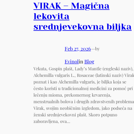
VIRAK – Magična
lekovita
srednjevekovna biljka
Feb 27, 2026
—
by
Evinol
in
Blog
Vrkuta, Gospin plašt, Lady’s Mantle (engleski naziv),
Alchemilla vulgaris L., Rosaceae (latinski naziv) Virak
poznat i kao Alchemilla vulgaris, je biljka koja se
često koristi u tradicionalnoj medicini za pomoć pri
lečenju mioma, prekomernog krvarenja,
menstrualnih bolova i drugih zdravstvenih problema
Virak, svojim neobičnim izgledom, jako podseća na
ženski srednjevekovni plašt. Skoro potpuno
zaboravljena, ova…