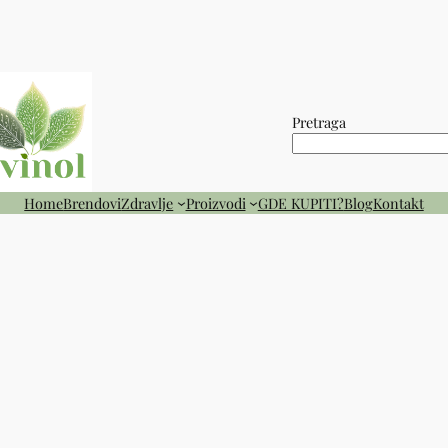
Pretraga
Home
Brendovi
Zdravlje
Proizvodi
GDE KUPITI?
Blog
Kontakt