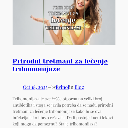
Prirodni tretmani za lečenje
trihomonijaze
Oct 18, 2025
—
Evinol
in
Blog
by
Trihomonijaza je sve češće otporna na veliki broj
antibiotika i stoga se javila potreba da se nađu prirodni
tretmani za lečenje trihomonijaze kako bi se ova
infekcija lako i brzo rešavala. Da li postoje kućni lekovi
koji mogu da pomognu? Šta je trihomonijaza?