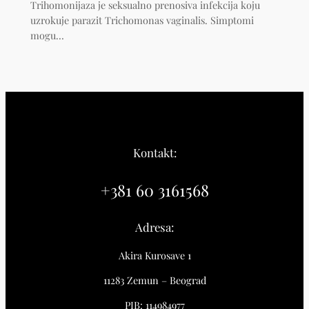
Trihomonijaza je seksualno prenosiva infekcija koju
uzrokuje parazit Trichomonas vaginalis. Simptomi
mogu…
Kontakt:
+381 60 3161568
Adresa:
Akira Kurosave 1
11283 Zemun – Beograd
PIB: 114984977