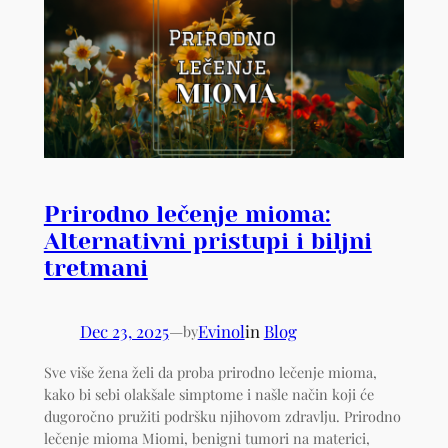
Prirodno lečenje mioma:
Alternativni pristupi i biljni
tretmani
Dec 23, 2025
—
Evinol
in
Blog
by
Sve više žena želi da proba prirodno lečenje mioma,
kako bi sebi olakšale simptome i našle način koji će
dugoročno pružiti podršku njihovom zdravlju. Prirodno
lečenje mioma Miomi, benigni tumori na materici,