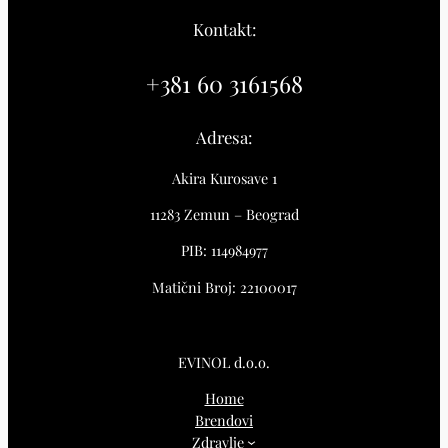
Kontakt:
+381 60 3161568
Adresa:
Akira Kurosave 1
11283 Zemun – Beograd
PIB: 114984977
Matični Broj: 22100017
EVINOL d.o.o.
Home
Brendovi
Zdravlje