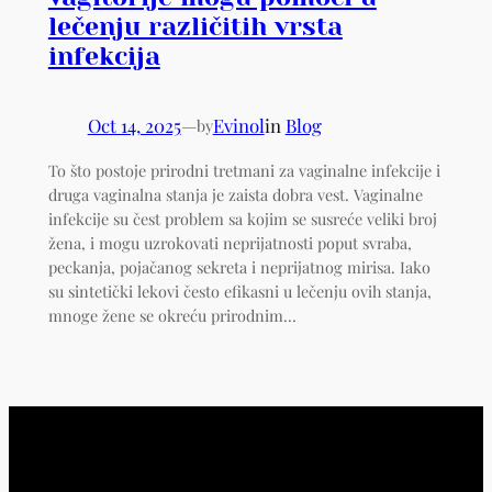
lečenju različitih vrsta
infekcija
Oct 14, 2025
—
Evinol
in
Blog
by
To što postoje prirodni tretmani za vaginalne infekcije i
druga vaginalna stanja je zaista dobra vest. Vaginalne
infekcije su čest problem sa kojim se susreće veliki broj
žena, i mogu uzrokovati neprijatnosti poput svraba,
peckanja, pojačanog sekreta i neprijatnog mirisa. Iako
su sintetički lekovi često efikasni u lečenju ovih stanja,
mnoge žene se okreću prirodnim…