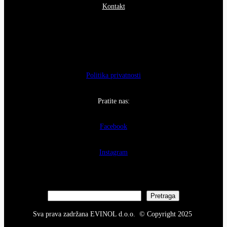
Kontakt
Politika privatnosti
Pratite nas:
Facebook
Instagram
S
Pretraga
e
Sva prava zadržana EVINOL d.o.o. © Copyright 2025
a