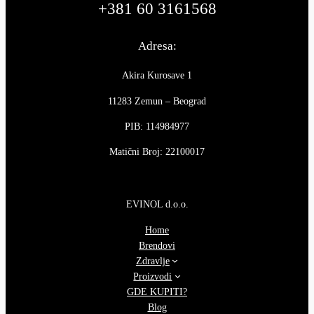
+381 60 3161568
Adresa:
Akira Kurosave 1
11283 Zemun – Beograd
PIB: 114984977
Matični Broj: 22100017
EVINOL d.o.o.
Home
Brendovi
Zdravlje
Proizvodi
GDE KUPITI?
Blog