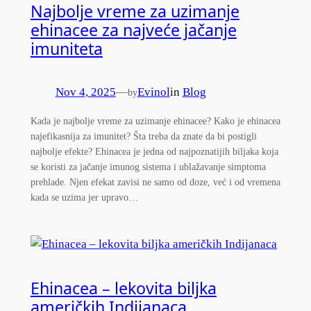
Najbolje vreme za uzimanje
ehinacee za najveće jačanje
imuniteta
Nov 4, 2025
—
Evinol
in
Blog
by
Kada je najbolje vreme za uzimanje ehinacee? Kako je ehinacea
najefikasnija za imunitet? Šta treba da znate da bi postigli
najbolje efekte? Ehinacea je jedna od najpoznatijih biljaka koja
se koristi za jačanje imunog sistema i ublažavanje simptoma
prehlade. Njen efekat zavisi ne samo od doze, već i od vremena
kada se uzima jer upravo…
Ehinacea – lekovita biljka
američkih Indijanaca