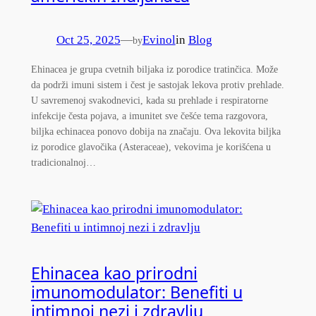
Oct 25, 2025
—
Evinol
in
Blog
by
Ehinacea je grupa cvetnih biljaka iz porodice tratinčica. Može
da podrži imuni sistem i čest je sastojak lekova protiv prehlade.
U savremenoj svakodnevici, kada su prehlade i respiratorne
infekcije česta pojava, a imunitet sve češće tema razgovora,
biljka echinacea ponovo dobija na značaju. Ova lekovita biljka
iz porodice glavočika (Asteraceae), vekovima je korišćena u
tradicionalnoj…
Ehinacea kao prirodni
imunomodulator: Benefiti u
intimnoj nezi i zdravlju