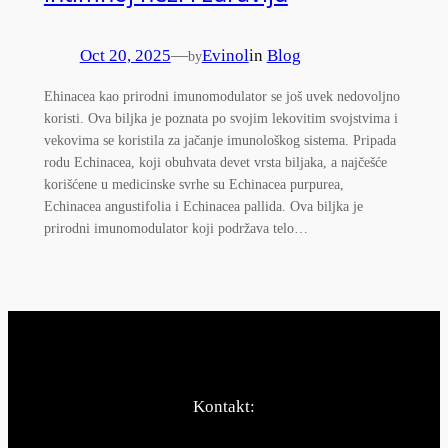
Oct 20, 2025
—
Evinol
in
Blog
by
Ehinacea kao prirodni imunomodulator se još uvek nedovoljno
koristi. Ova biljka je poznata po svojim lekovitim svojstvima i
vekovima se koristila za jačanje imunološkog sistema. Pripada
rodu Echinacea, koji obuhvata devet vrsta biljaka, a najčešće
korišćene u medicinske svrhe su Echinacea purpurea,
Echinacea angustifolia i Echinacea pallida. Ova biljka je
prirodni imunomodulator koji podržava telo…
Kontakt: