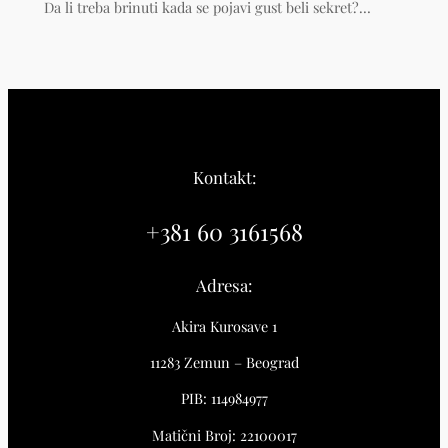
Da li treba brinuti kada se pojavi gust beli sekret?…
Kontakt:
+381 60 3161568
Adresa:
Akira Kurosave 1
11283 Zemun – Beograd
PIB: 114984977
Matični Broj: 22100017