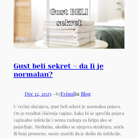
Gust beli sekret – da li je
normalan?
Dec 12, 2025
—
Evinol
in
Blog
by
U većini slučajeva, gust beli sekret je normalna pojava.
On je rezultat čišćenja vagine, kako bi se sprečila pojava
vaginalne infekcije i nema razloga za brigu ako se
pojavljuje. Međutim, ukoliko se njegova struktura, miris
ili boja promene, može značiti da je došlo do infekcije.