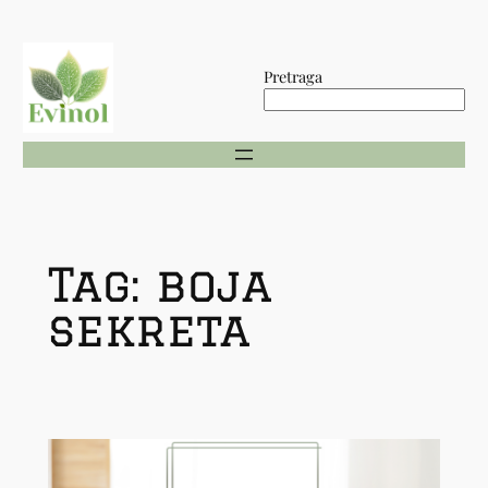
Skip
to
Pretraga
content
Tag:
boja
sekreta